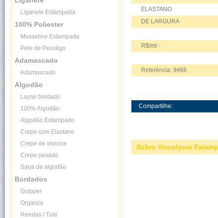
Liganete
ELASTANO
Liganete Estampada
DE LARGURA
100% Poliester
Musseline Estampada
R$/mt -
Pele de Pessêgo
Adamascado
Referência: 9466
Adamascado
Algodão
Layse bordado
Compartilhe:
100% Algodão
Algodão Estampado
Crepe com Elastano
Crepe de viscose
Sobre Viscolycra Estam
Crepe pesado
Sarja de algodão
Bordados
Guipper
Organza
Rendas / Tule