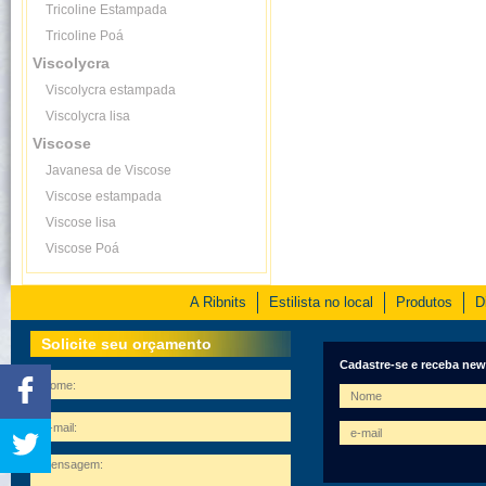
Tricoline Estampada
Tricoline Poá
Viscolycra
Viscolycra estampada
Viscolycra lisa
Viscose
Javanesa de Viscose
Viscose estampada
Viscose lisa
Viscose Poá
A Ribnits
Estilista no local
Produtos
D
Solicite seu orçamento
Cadastre-se e receba new