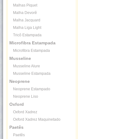
Malhas Piquet
Malha Devorê
Malha Jacquard
Malha Liga Light
Tricô Estampada
Microfibra Estampada
Microfibra Estampada
Musseline
Musseline Alure
Musseline Estampada
Neoprene
Neoprene Estampado
Neoprene Liso
Oxford
Oxford Xadrez
Oxford Xadrez Maquinetado
Paetês
Paetês