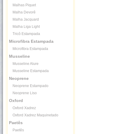
Malhas Piquet
Malha Devorê
Malha Jacquard
Malha Liga Light
Tricô Estampada
Microfibra Estampada
Microfibra Estampada
Musseline
Musseline Alure
Musseline Estampada
Neoprene
Neoprene Estampado
Neoprene Liso
Oxford
Oxford Xadrez
Oxford Xadrez Maquinetado
Paetês
Paetês