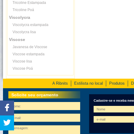
Tricoline Estampada
Tricoline Poá
Viscolycra
Viscolycra estampada
Viscolycra lisa
Viscose
Javanesa de Viscose
Viscose estampada
Viscose lisa
Viscose Poá
A Ribnits
Estilista no local
Produtos
D
Solicite seu orçamento
Cadastre-se e receba new