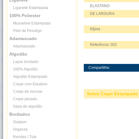
Liganete
ELASTANO
Liganete Estampada
DE LARGURA
100% Poliester
Musseline Estampada
R$/mt -
Pele de Pessêgo
Adamascado
Referência: 002
Adamascado
Algodão
Layse bordado
Compartilhe:
100% Algodão
Algodão Estampado
Crepe com Elastano
Crepe de viscose
Sobre Crepe Estampado
Crepe pesado
Sarja de algodão
Bordados
Guipper
Organza
Rendas / Tule