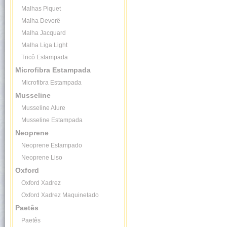
Malhas Piquet
Malha Devorê
Malha Jacquard
Malha Liga Light
Tricô Estampada
Microfibra Estampada
Microfibra Estampada
Musseline
Musseline Alure
Musseline Estampada
Neoprene
Neoprene Estampado
Neoprene Liso
Oxford
Oxford Xadrez
Oxford Xadrez Maquinetado
Paetês
Paetês