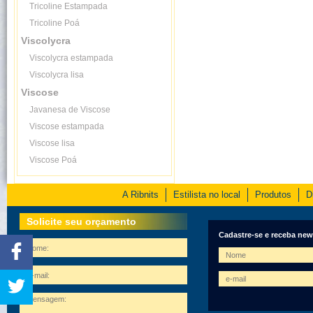
Tricoline Estampada
Tricoline Poá
Viscolycra
Viscolycra estampada
Viscolycra lisa
Viscose
Javanesa de Viscose
Viscose estampada
Viscose lisa
Viscose Poá
A Ribnits
Estilista no local
Produtos
D
Solicite seu orçamento
Cadastre-se e receba new