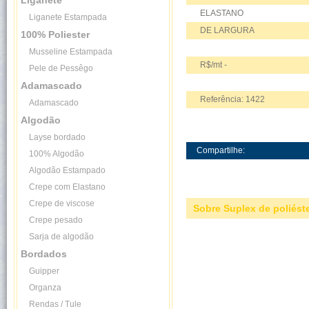
Liganete
ELASTANO
Liganete Estampada
DE LARGURA
100% Poliester
Musseline Estampada
R$/mt -
Pele de Pessêgo
Adamascado
Referência: 1422
Adamascado
Algodão
Layse bordado
Compartilhe:
100% Algodão
Algodão Estampado
Crepe com Elastano
Crepe de viscose
Sobre Suplex de poliés
Crepe pesado
Sarja de algodão
Bordados
Guipper
Organza
Rendas / Tule