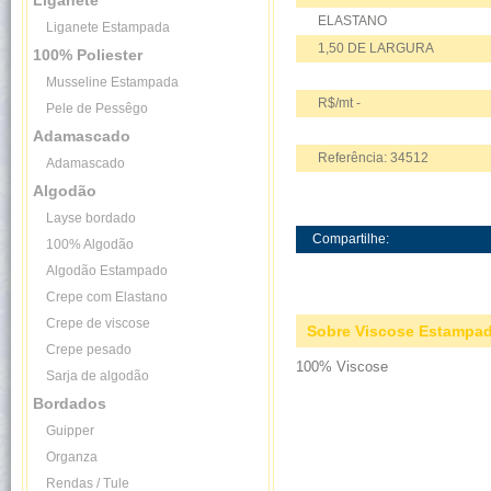
Liganete
ELASTANO
Liganete Estampada
1,50 DE LARGURA
100% Poliester
Musseline Estampada
R$/mt -
Pele de Pessêgo
Adamascado
Referência: 34512
Adamascado
Algodão
Layse bordado
Compartilhe:
100% Algodão
Algodão Estampado
Crepe com Elastano
Crepe de viscose
Sobre Viscose Estampa
Crepe pesado
100% Viscose
Sarja de algodão
Bordados
Guipper
Organza
Rendas / Tule