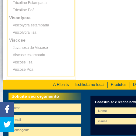
Tricoline Estampada
Tricoline Poá
Viscolycra
Viscolycra estampada
Viscolycra lisa
Viscose
Javanesa de Viscose
Viscose estampada
Viscose lisa
Viscose Poá
A Ribnits
Estilista no local
Produtos
D
Solicite seu orçamento
Cadastre-se e receba new