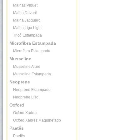
Malhas Piquet
Malha Devorê
Malha Jacquard
Malha Liga Light
Tricô Estampada
Microfibra Estampada
Microfibra Estampada
Musseline
Musseline Alure
Musseline Estampada
Neoprene
Neoprene Estampado
Neoprene Liso
Oxford
Oxford Xadrez
Oxford Xadrez Maquinetado
Paetês
Paetês