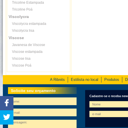
Tricoline Estampada
Tricoline Poá
Viscolycra
Viscolycra estampada
Viscolycra lisa
Viscose
Javanesa de Viscose
Viscose estampada
Viscose lisa
Viscose Poá
A Ribnits
Estilista no local
Produtos
D
Solicite seu orçamento
Cadastre-se e receba new