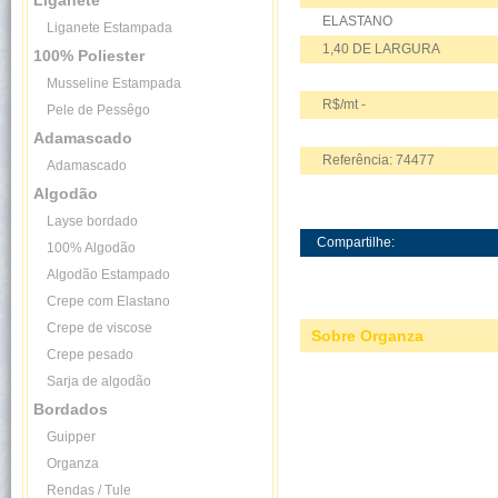
Liganete
ELASTANO
Liganete Estampada
1,40 DE LARGURA
100% Poliester
Musseline Estampada
R$/mt -
Pele de Pessêgo
Adamascado
Referência: 74477
Adamascado
Algodão
Layse bordado
Compartilhe:
100% Algodão
Algodão Estampado
Crepe com Elastano
Crepe de viscose
Sobre Organza
Crepe pesado
Sarja de algodão
Bordados
Guipper
Organza
Rendas / Tule