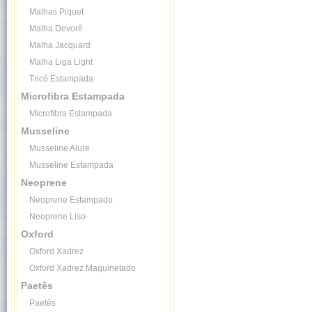
Malhas Piquet
Malha Devorê
Malha Jacquard
Malha Liga Light
Tricô Estampada
Microfibra Estampada
Microfibra Estampada
Musseline
Musseline Alure
Musseline Estampada
Neoprene
Neoprene Estampado
Neoprene Liso
Oxford
Oxford Xadrez
Oxford Xadrez Maquinetado
Paetês
Paetês